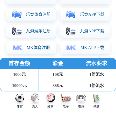
在经历了一系列锋线引援的尝试与阵痛后，巴塞罗那
俱乐部似乎终于认清了现实：那些耗费重金签下的巨
星并非球队未来的答案，而曾被视作“过渡品”的费兰·
托雷斯，正悄然成为诺坎普锋线上最值得信赖的核
心。这位24岁的西班牙国脚用持续稳定的表现，不仅
回击了外界的质疑，更让加泰罗尼亚豪门在混乱的战
术重建中找到了新的支点。