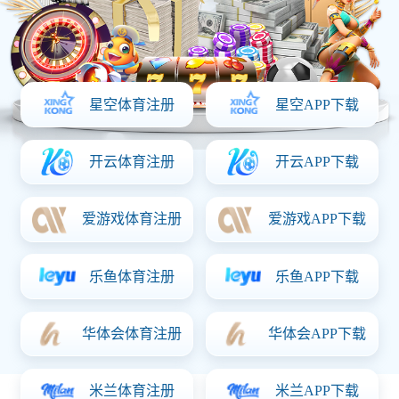
手机App
网页版
欧联杯决赛上演全武行，罗马
队长与塞维利亚球员互掐脖子
2026-06-08 14:18
35 次阅读
首页
/
体育资讯